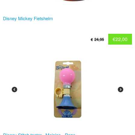
Disney Mickey Fietshelm
€
22,00
€
24,95
Disney Stitch toeter - Meisjes - Roze