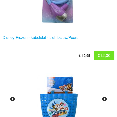
Disney Frozen - kabelslot - Lichtblauw/Paars
€
12,00
€
12,95