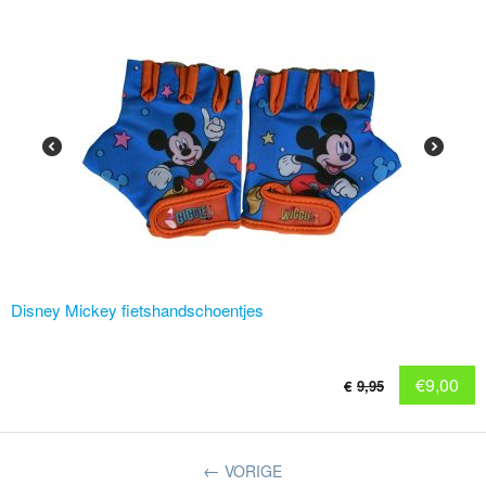
Disney Mickey fietshandschoentjes
€
9,00
€
9,95
VORIGE