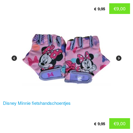
€
9,00
€
9,95
Disney Minnie fietshandschoentjes
€
9,00
€
9,95