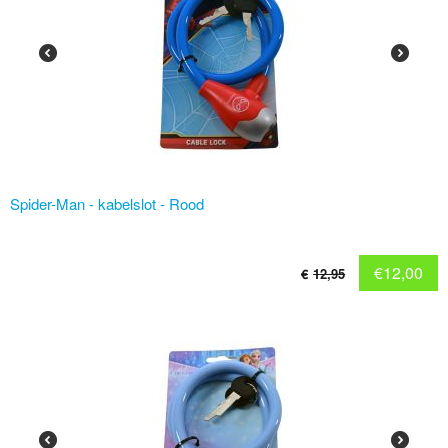
Spider-Man - kabelslot - Rood
€
12,00
€
12,95