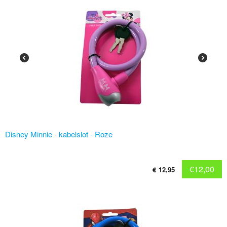
Disney Minnie - kabelslot - Roze
€
12,00
€
12,95