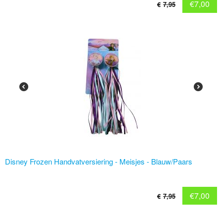
€
7,00
€
7,95
Disney Frozen Handvatversiering - Meisjes - Blauw/Paars
€
7,00
€
7,95