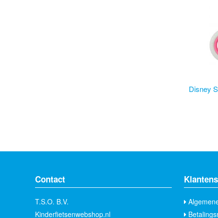
Disney St
Contact
Klantens
T.S.O. B.V.
Algemene
Kinderfietsenwebshop.nl
Betalings