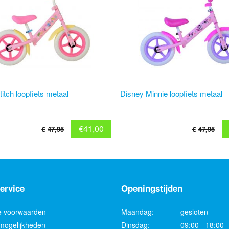
Disney Minnie loopfiets metaal
itch loopfiets metaal
€
41,00
€
47,95
€
47,95
ervice
Openingstijden
 voorwaarden
Maandag:
gesloten
mogelijkheden
Dinsdag:
09:00 - 18:00