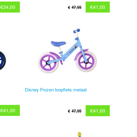
€
34,00
€
41,00
€
47,95
Disney Frozen loopfiets metaal
€
41,00
€
41,00
€
47,95