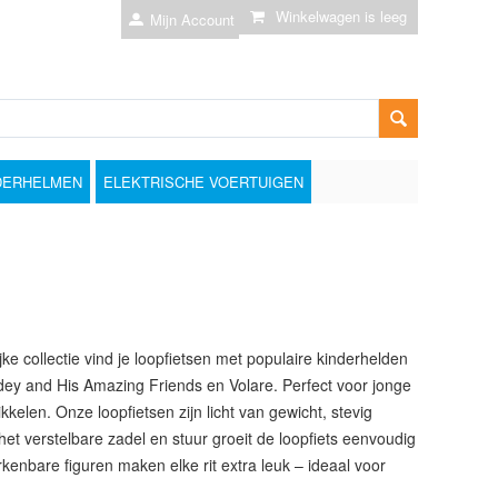
Winkelwagen is leeg
Mijn Account
DERHELMEN
ELEKTRISCHE VOERTUIGEN
jke collectie vind je loopfietsen met populaire kinderhelden
dey and His Amazing Friends en Volare. Perfect voor jonge
kelen. Onze loopfietsen zijn licht van gewicht, stevig
et verstelbare zadel en stuur groeit de loopfiets eenvoudig
erkenbare figuren maken elke rit extra leuk – ideaal voor