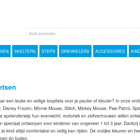
TSEN
SKELTERS
STEPS
DRIEWIELERS
ACCESSOIRES
KIN
etsen
r een leuke en veilige loopfiets voor je peuter of kleuter? In onze vroli
y, Disney Frozen, Minnie Mouse, Stitch, Mickey Mouse, Paw Patrol, Spi
e spelenderwijs hun evenwicht, motoriek en zelfvertrouwen willen ontwik
 speciaal ontworpen voor kinderen van ongeveer 1 tot 3 jaar. Dankzij h
je kind altijd comfortabel en veilig kan rijden. De vrolijke kleuren en h
nnen én buiten.