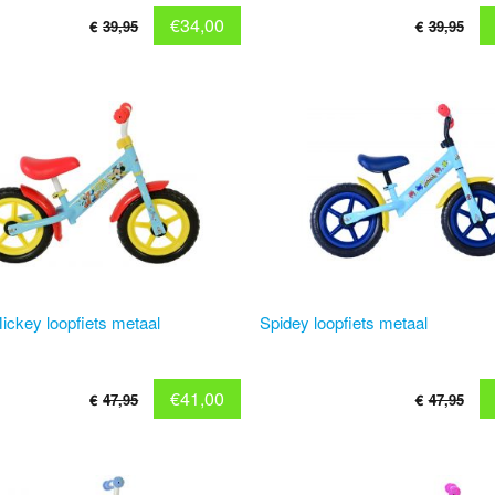
€
34,00
€
39,95
€
39,95
ickey loopfiets metaal
Spidey loopfiets metaal
€
41,00
€
47,95
€
47,95