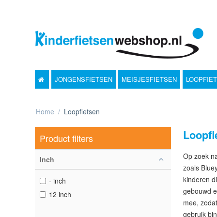
JONGENSFIETSEN
MEISJESFIETSEN
LOOPFIE
Home
/
Loopfietsen
Loopfi
Product filters
Op zoek naa
Inch
zoals Blue
kinderen di
- inch
gebouwd en
12 inch
mee, zodat 
gebruik bi