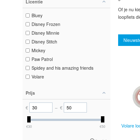
Licentie
Of je nu ki
Bluey
loopfiets d
Disney Frozen
Disney Minnie
Nieuwst
Disney Stitch
Mickey
Paw Patrol
Spidey and his amazing friends
Volare
Prijs
€
– €
Volare lo
€30
€50