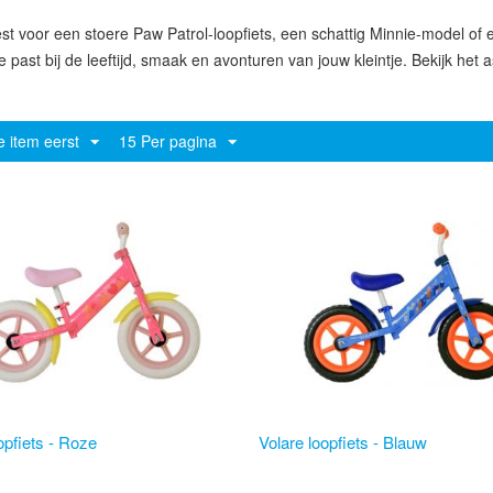
est voor een stoere Paw Patrol-loopfiets, een schattig Minnie-model of ee
ie past bij de leeftijd, smaak en avonturen van jouw kleintje. Bekijk het 
e item eerst
15 Per pagina
opfiets - Roze
Volare loopfiets - Blauw