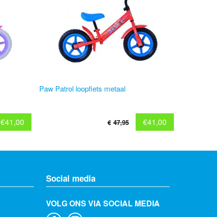
Paw Patrol loopfiets metaal
€
41,00
€
41,00
€
47,95
Social media
VOLG ONS VIA SOCIAL MEDIA