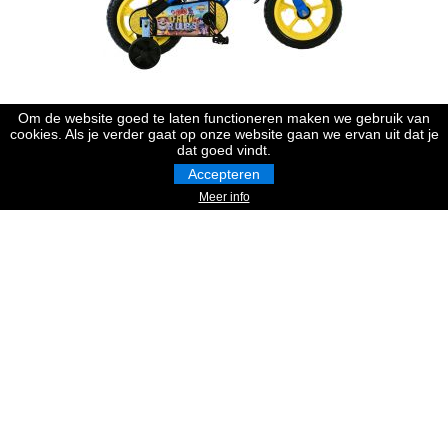
Om de website goed te laten functioneren maken we gebruik van
Paw Patrol - Rubble & Crew Kinderfiets - Jongens - Mag Wheels
cookies. Als je verder gaat op onze website gaan we ervan uit dat je
- 12 inch - Blauw
dat goed vindt.
Accepteren
€
114,95
Meer info