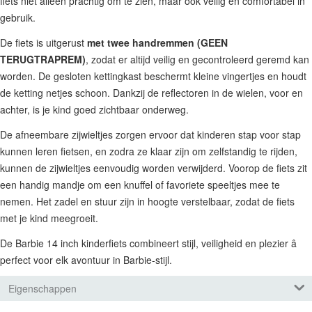
fiets niet alleen prachtig om te zien, maar ook veilig en comfortabel in
gebruik.
De fiets is uitgerust
met twee handremmen (GEEN
TERUGTRAPREM)
, zodat er altijd veilig en gecontroleerd geremd kan
worden. De gesloten kettingkast beschermt kleine vingertjes en houdt
de ketting netjes schoon. Dankzij de reflectoren in de wielen, voor en
achter, is je kind goed zichtbaar onderweg.
De afneembare zijwieltjes zorgen ervoor dat kinderen stap voor stap
kunnen leren fietsen, en zodra ze klaar zijn om zelfstandig te rijden,
kunnen de zijwieltjes eenvoudig worden verwijderd. Voorop de fiets zit
een handig mandje om een knuffel of favoriete speeltjes mee te
nemen. Het zadel en stuur zijn in hoogte verstelbaar, zodat de fiets
met je kind meegroeit.
De Barbie 14 inch kinderfiets combineert stijl, veiligheid en plezier â
perfect voor elk avontuur in Barbie-stijl.
Eigenschappen