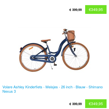
€
349,95
€
399,99
Volare Ashley Kinderfiets - Meisjes - 26 inch - Blauw - Shimano
Nexus 3
€
349,95
€
399,99