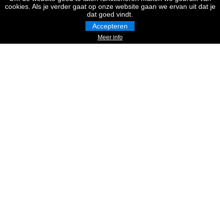
cookies. Als je verder gaat op onze website gaan we ervan uit dat je
dat goed vindt.
Accepteren
Meer info
Volare Ashley Kinderfiets - Meisjes - 14 inch - Pastel Blauw -
Twee Handremmen
€
169,95