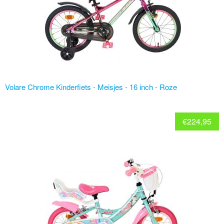
Volare Chrome Kinderfiets - Meisjes - 16 inch - Roze
€
224,95