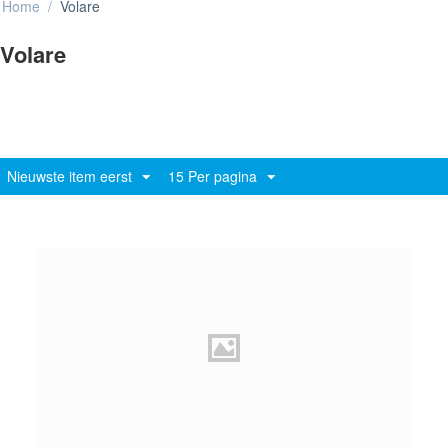
Home
/
Volare
Volare
Nieuwste item eerst
15 Per pagina