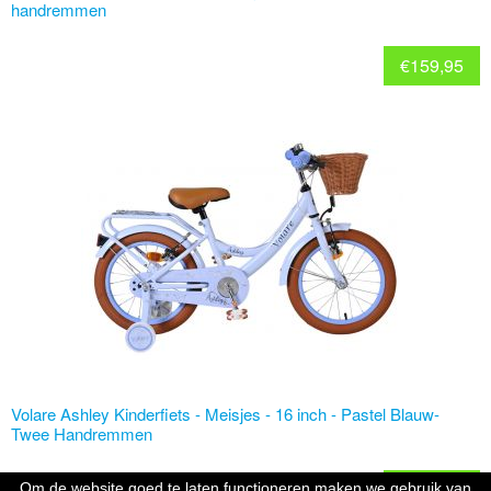
handremmen
€
159,95
Volare Ashley Kinderfiets - Meisjes - 16 inch - Pastel Blauw-
Twee Handremmen
€
194,95
Om de website goed te laten functioneren maken we gebruik van