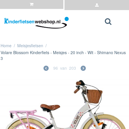
Home
/
Meisjesfietsen
/
Volare Blossom Kinderfiets - Meisjes - 20 inch - Wit - Shimano Nexus
3
96
van
203