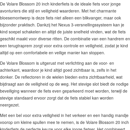
De Volare Blossom 20 inch kinderfiets is de ideale fiets voor jonge
avonturiers die stijl en veiligheid waarderen. Met het charmante
bloesemontwerp is deze fiets niet alleen een blikvanger, maar ook
bijzonder praktisch. Dankzij het Nexus 3-versnellingssysteem kan je
kind soepel schakelen en altijd de juiste snelheid vinden, wat de fiets
geschikt maakt voor diverse ritten. De combinatie van een handrem en
een terugtraprem zorgt voor extra controle en veiligheid, zodat je kind
altijd op een comfortabele en veilige manier kan stoppen.
De Volare Blossom is uitgerust met verlichting aan de voor- en
achterkant, waardoor je kind altijd goed zichtbaar is, zelfs in het
donker. De reflectoren in de wielen bieden extra zichtbaarheid, wat
bijdraagt aan de veiligheid op de weg. Het stevige slot biedt de nodige
beveiliging wanneer de fiets even geparkeerd moet worden, terwijl de
stevige standaard ervoor zorgt dat de fiets stabiel kan worden
neergezet.
Met een bel voor extra veiligheid in het verkeer en een handig mandje
voorop om kleine spullen mee te nemen, is de Volare Blossom 20 inch
kinderfiets de perfecte keuze voor elke jonge fietser. Het combineert