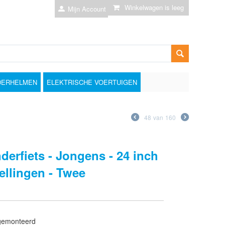
Winkelwagen is leeg
Mijn Account
DERHELMEN
ELEKTRISCHE VOERTUIGEN
48
van
160
derfiets - Jongens - 24 inch
nellingen - Twee
gemonteerd