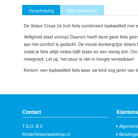
Omschrijving
Eigenschappen
De Volare Cross 24 inch fiets combineert topkwaliteit met
Veiligheid staat voorop! Daarom heeft deze gave fiets gee
aan het comfort is gedacht. De mooie donkergrijze Volare 
zodat je fiets altijd netjes blijft staan en een stevig slo
meegroeit. Let op, het stuur is niet in hoogte verstelbaar!
Kortom: een topkwaliteit fiets waar uw kind nog jaren van 
Contact
Klantens
T.S.O. B.V.
Algemene
Kinderfietsenwebshop.nl
Betalings