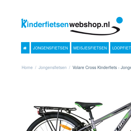
JONGENSFIETSEN
MEISJESFIETSEN
LOOPFIE
Home
/
Jongensfietsen
/
Volare Cross Kinderfiets - Jong