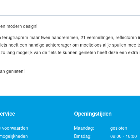
 een modern design!
n terugtraprem maar twee handremmen, 21 versnellingen, reflectoren in 
fiets heeft een handige achterdrager om moeiteloos al je spullen mee
t. Om zo lang mogelijk van de fiets te kunnen genieten heeft deze een ext
kan genieten!
ervice
Openingstijden
 voorwaarden
Maandag:
gesloten
mogelijkheden
Dinsdag:
09:00 - 18:00