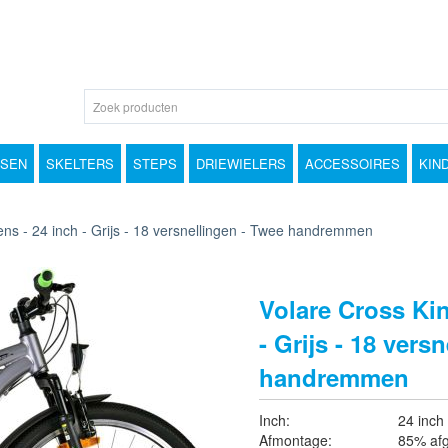
TSEN
SKELTERS
STEPS
DRIEWIELERS
ACCESSOIRES
KIN
ens - 24 inch - Grijs - 18 versnellingen - Twee handremmen
Volare Cross Kin
- Grijs - 18 vers
handremmen
Inch:
24 inch
Afmontage:
85% af