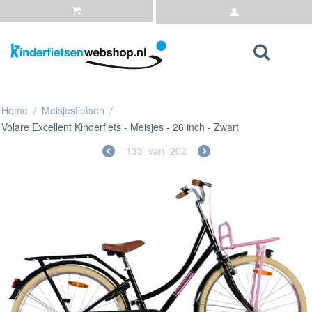
Home
/
Meisjesfietsen
/
Volare Excellent Kinderfiets - Meisjes - 26 inch - Zwart
133
van
202