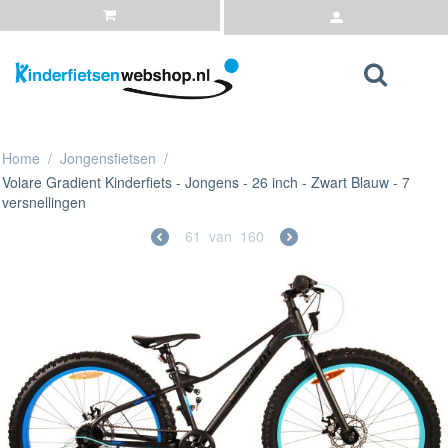
Home
/
Jongensfietsen
/
Volare Gradient Kinderfiets - Jongens - 26 inch - Zwart Blauw - 7
versnellingen
61
van
160