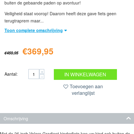
buiten de gebaande paden op avontuur!
Veiligheid staat voorop! Daarom heeft deze gave fiets geen
terugtraprem maar...
Toon complete omschrijving
€
369,95
€
459,95
+
Aantal:
IN WINKELWAGEN
−
Toevoegen aan
verlanglijst
Omschrijving
Met de 26 inch Volare Gradient kinderfiets kan uw kind ook buiten de