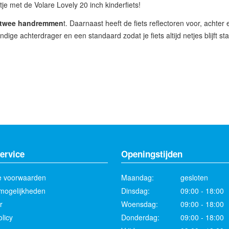
tje met de Volare Lovely 20 inch kinderfiets!
twee handremmen
t. Daarnaast heeft de fiets reflectoren voor, achter
ige achterdrager en een standaard zodat je fiets altijd netjes blijft s
ervice
Openingstijden
 voorwaarden
Maandag:
gesloten
mogelijkheden
Dinsdag:
09:00 - 18:00
r
Woensdag:
09:00 - 18:00
licy
Donderdag:
09:00 - 18:00