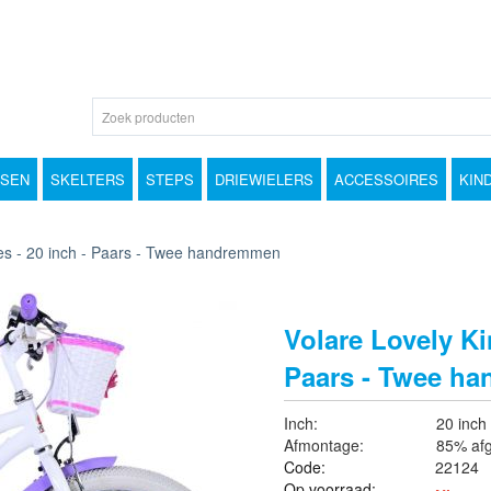
TSEN
SKELTERS
STEPS
DRIEWIELERS
ACCESSOIRES
KIN
sjes - 20 inch - Paars - Twee handremmen
Volare Lovely Kin
Paars - Twee h
Inch:
20 inch
Afmontage:
85% af
Code:
22124
Op voorraad: