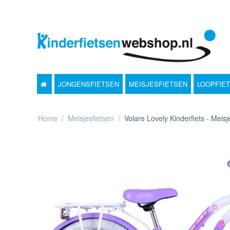
JONGENSFIETSEN
MEISJESFIETSEN
LOOPFIE
Home
/
Meisjesfietsen
/
Volare Lovely Kinderfiets - Mei