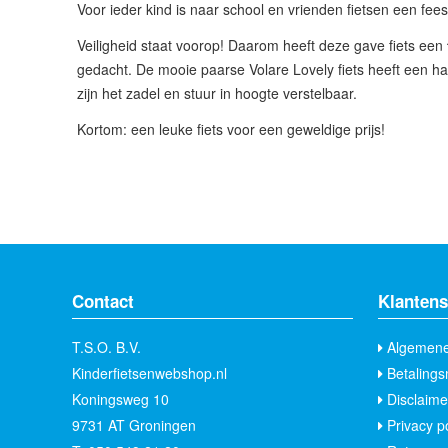
Voor ieder kind is naar school en vrienden fietsen een fees
Veiligheid staat voorop! Daarom heeft deze gave fiets een
gedacht. De mooie paarse Volare Lovely fiets heeft een hand
zijn het zadel en stuur in hoogte verstelbaar.
Kortom: een leuke fiets voor een geweldige prijs!
Contact
Klantens
T.S.O. B.V.
Algemene
Kinderfietsenwebshop.nl
Betalings
Koningsweg 10
Disclaime
9731 AT Groningen
Privacy po