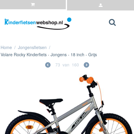
Home
/
Jongensfietsen
/
Volare Rocky Kinderfiets - Jongens - 18 inch - Grijs
73
van
160