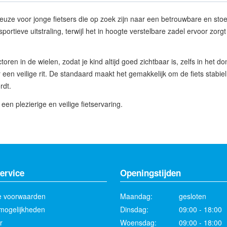
uze voor jonge fietsers die op zoek zijn naar een betrouwbare en stoere
ieve uitstraling, terwijl het in hoogte verstelbare zadel ervoor zorgt da
ectoren in de wielen, zodat je kind altijd goed zichtbaar is, zelfs in he
r een veilige rit. De standaard maakt het gemakkelijk om de fiets stabiel 
rdt.
een plezierige en veilige fietservaring.
ervice
Openingstijden
 voorwaarden
Maandag:
gesloten
mogelijkheden
Dinsdag:
09:00 - 18:00
r
Woensdag:
09:00 - 18:00