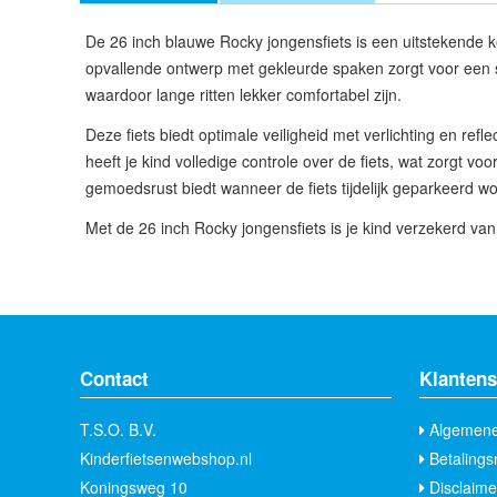
De 26 inch blauwe Rocky jongensfiets is een uitstekende ke
opvallende ontwerp met gekleurde spaken zorgt voor een sport
waardoor lange ritten lekker comfortabel zijn.
Deze fiets biedt optimale veiligheid met verlichting en refl
heeft je kind volledige controle over de fiets, wat zorgt voo
gemoedsrust biedt wanneer de fiets tijdelijk geparkeerd wo
Met de 26 inch Rocky jongensfiets is je kind verzekerd van 
Contact
Klantens
T.S.O. B.V.
Algemene
Kinderfietsenwebshop.nl
Betalings
Koningsweg 10
Disclaime