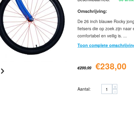
Omschrijving:
De 26 inch blauwe Rocky jong
fietsers die op zoek zijn naa
comfortabel en veilig is. ...
Toon complete omschrijvin
€
238,00
€
299,99
+
Aantal:
−