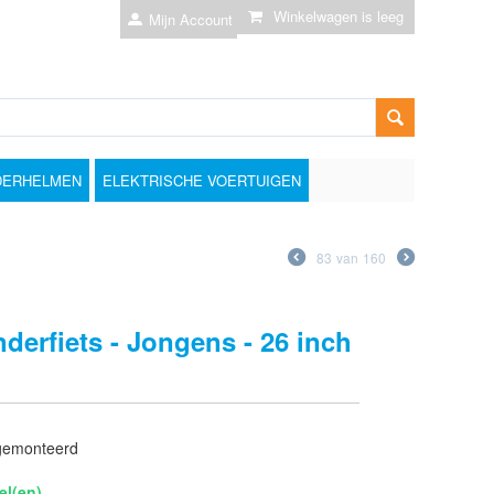
Winkelwagen is leeg
Mijn Account
DERHELMEN
ELEKTRISCHE VOERTUIGEN
83
van
160
derfiets - Jongens - 26 inch
gemonteerd
el(en)