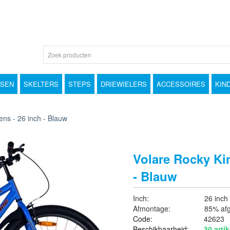
TSEN
SKELTERS
STEPS
DRIEWIELERS
ACCESSOIRES
KIN
ens - 26 inch - Blauw
Volare Rocky Kin
- Blauw
Inch:
26 inch
Afmontage:
85% af
Code:
42623
Beschikbaarheid:
30 artik