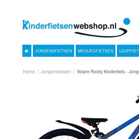
JONGENSFIETSEN
MEISJESFIETSEN
LOOPFIE
Home
/
Jongensfietsen
/
Volare Rocky Kinderfiets - Jong