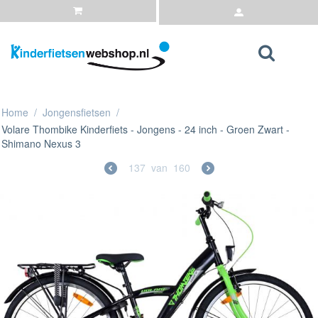
Home
/
Jongensfietsen
/
Volare Thombike Kinderfiets - Jongens - 24 inch - Groen Zwart -
Shimano Nexus 3
137
van
160