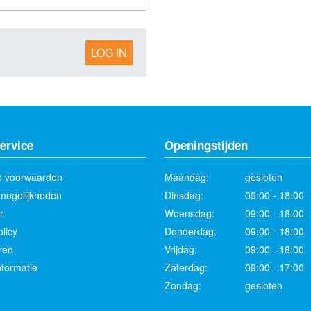
LOG IN
ervice
Openingstijden
 voorwaarden
Maandag:
gesloten
mogelijkheden
Dinsdag:
09:00 - 18:00
r
Woensdag:
09:00 - 18:00
licy
Donderdag:
09:00 - 18:00
ren
Vrijdag:
09:00 - 18:00
formatie
Zaterdag:
09:00 - 17:00
Zondag:
gesloten