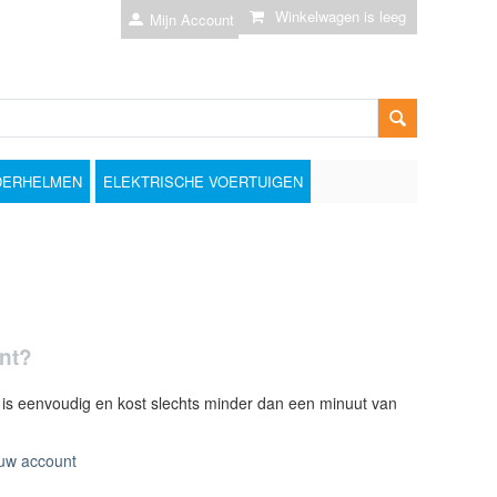
Winkelwagen is leeg
Mijn Account
DERHELMEN
ELEKTRISCHE VOERTUIGEN
nt?
s eenvoudig en kost slechts minder dan een minuut van
euw account